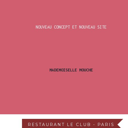
Réservation : 01 42 25 82 51
NOUVEAU CONCEPT ET NOUVEAU SITE
Mar-Sam 19-22h (22h30 Sam). Brunch Dimanche.
FR
FR
MADEMOISELLE MOUCHE
EN
RESTAURANT LE CLUB - PARIS